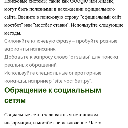
Поисковые системы, такие как Google или Яндекс,
могут быть полезными в нахождении официального
сайта. Введите в поисковую строку “официальный сайт
мостбет” или “мостбет ставки”. Используйте следующие
методы:
Склоняйте ключевую фразу – пробуйте разные
варианты написания.
Добавьте к запросу слово “отзывы” для поиска
реальных обращений.
Используйте специальные операторные
команды, например “site:мостбет.ру”.
Обращение к социальным
сетям
Социальные сети стали важным источником
информации, и мостбет не исключение. Часто