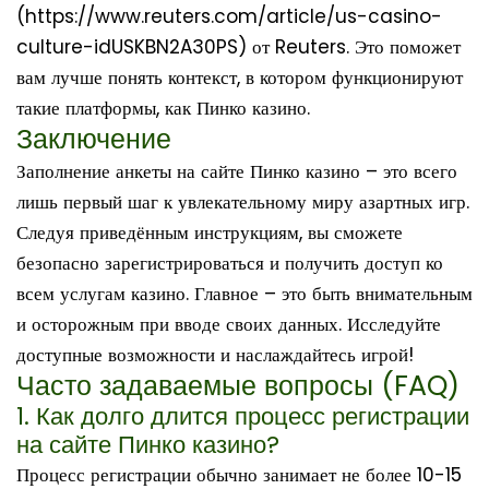
(https://www.reuters.com/article/us-casino-
culture-idUSKBN2A30PS) от Reuters. Это поможет
вам лучше понять контекст, в котором функционируют
такие платформы, как Пинко казино.
Заключение
Заполнение анкеты на сайте Пинко казино – это всего
лишь первый шаг к увлекательному миру азартных игр.
Следуя приведённым инструкциям, вы сможете
безопасно зарегистрироваться и получить доступ ко
всем услугам казино. Главное – это быть внимательным
и осторожным при вводе своих данных. Исследуйте
доступные возможности и наслаждайтесь игрой!
Часто задаваемые вопросы (FAQ)
1. Как долго длится процесс регистрации
на сайте Пинко казино?
Процесс регистрации обычно занимает не более 10-15