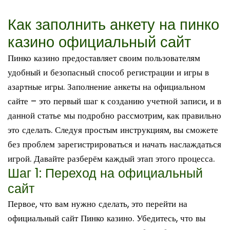
Как заполнить анкету на пинко
казино официальный сайт
Пинко казино предоставляет своим пользователям
удобный и безопасный способ регистрации и игры в
азартные игры. Заполнение анкеты на официальном
сайте – это первый шаг к созданию учетной записи, и в
данной статье мы подробно рассмотрим, как правильно
это сделать. Следуя простым инструкциям, вы сможете
без проблем зарегистрироваться и начать наслаждаться
игрой. Давайте разберём каждый этап этого процесса.
Шаг 1: Переход на официальный
сайт
Первое, что вам нужно сделать, это перейти на
официальный сайт Пинко казино. Убедитесь, что вы