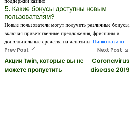
поддержки казино.
5. Какие бонусы доступны новым
пользователям?
Новые пользователи могут получить различные бонусы,
включая приветственные предложения, фриспины и
дополнительные средства на депозиты.
Пинко казино
Prev Post
Next Post
Акции 1win, которые вы не
Coronavirus
можете пропустить
disease 2019