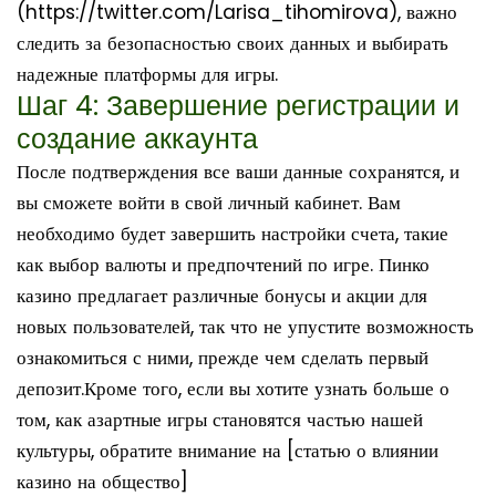
(https://twitter.com/Larisa_tihomirova), важно
следить за безопасностью своих данных и выбирать
надежные платформы для игры.
Шаг 4: Завершение регистрации и
создание аккаунта
После подтверждения все ваши данные сохранятся, и
вы сможете войти в свой личный кабинет. Вам
необходимо будет завершить настройки счета, такие
как выбор валюты и предпочтений по игре. Пинко
казино предлагает различные бонусы и акции для
новых пользователей, так что не упустите возможность
ознакомиться с ними, прежде чем сделать первый
депозит.Кроме того, если вы хотите узнать больше о
том, как азартные игры становятся частью нашей
культуры, обратите внимание на [статью о влиянии
казино на общество]