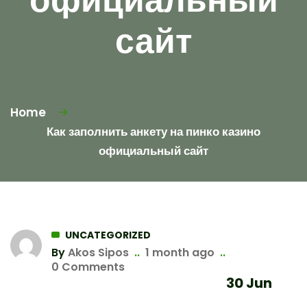
официальный
сайт
Home
Как заполнить анкету на пинко казино
официальный сайт
UNCATEGORIZED
By
Akos Sipos
..
1 month ago
..
0 Comments
30 Jun