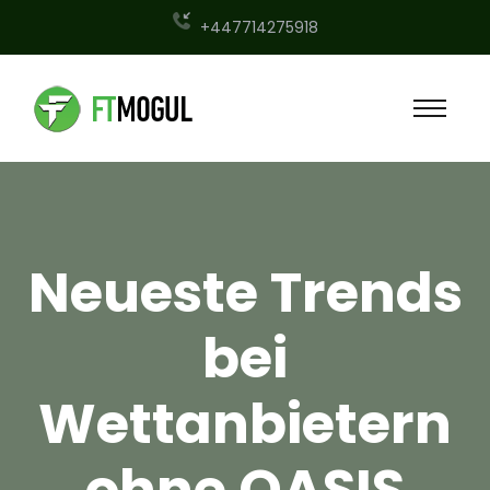
+447714275918
Neueste Trends
bei
Wettanbietern