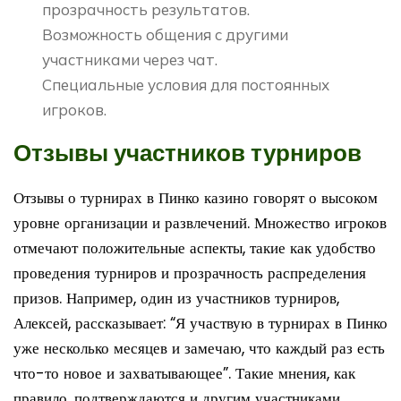
прозрачность результатов.
Возможность общения с другими
участниками через чат.
Специальные условия для постоянных
игроков.
Отзывы участников турниров
Отзывы о турнирах в Пинко казино говорят о высоком
уровне организации и развлечений. Множество игроков
отмечают положительные аспекты, такие как удобство
проведения турниров и прозрачность распределения
призов. Например, один из участников турниров,
Алексей, рассказывает: “Я участвую в турнирах в Пинко
уже несколько месяцев и замечаю, что каждый раз есть
что-то новое и захватывающее”. Такие мнения, как
правило, подтверждаются и другим участниками,