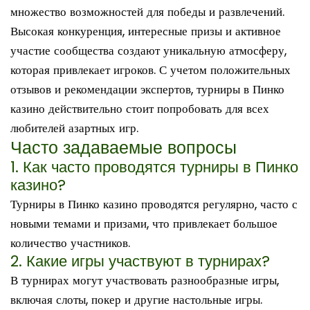
множество возможностей для победы и развлечений.
Высокая конкуренция, интересные призы и активное
участие сообщества создают уникальную атмосферу,
которая привлекает игроков. С учетом положительных
отзывов и рекомендации экспертов, турниры в Пинко
казино действительно стоит попробовать для всех
любителей азартных игр.
Часто задаваемые вопросы
1. Как часто проводятся турниры в Пинко
казино?
Турниры в Пинко казино проводятся регулярно, часто с
новыми темами и призами, что привлекает большое
количество участников.
2. Какие игры участвуют в турнирах?
В турнирах могут участвовать разнообразные игры,
включая слоты, покер и другие настольные игры.