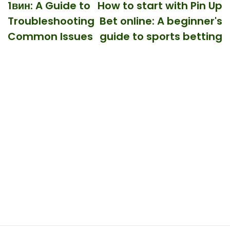
1вин: A Guide to
How to start with Pin Up
Troubleshooting
Bet online: A beginner's
Common Issues
guide to sports betting