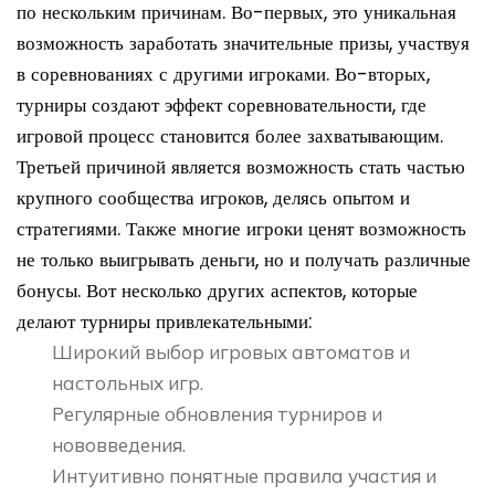
по нескольким причинам. Во-первых, это уникальная
возможность заработать значительные призы, участвуя
в соревнованиях с другими игроками. Во-вторых,
турниры создают эффект соревновательности, где
игровой процесс становится более захватывающим.
Третьей причиной является возможность стать частью
крупного сообщества игроков, делясь опытом и
стратегиями. Также многие игроки ценят возможность
не только выигрывать деньги, но и получать различные
бонусы. Вот несколько других аспектов, которые
делают турниры привлекательными:
Широкий выбор игровых автоматов и
настольных игр.
Регулярные обновления турниров и
нововведения.
Интуитивно понятные правила участия и