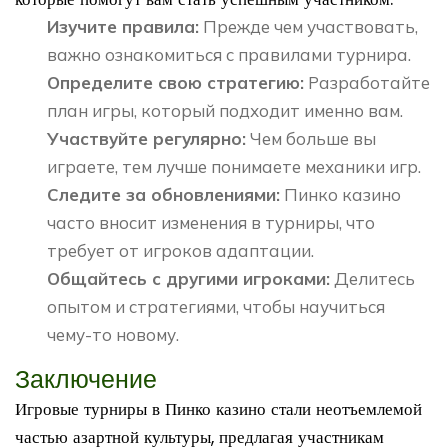
Изучите правила:
Прежде чем участвовать,
важно ознакомиться с правилами турнира.
Определите свою стратегию:
Разработайте
план игры, который подходит именно вам.
Участвуйте регулярно:
Чем больше вы
играете, тем лучше понимаете механики игр.
Следите за обновлениями:
Пинко казино
часто вносит изменения в турниры, что
требует от игроков адаптации.
Общайтесь с другими игроками:
Делитесь
опытом и стратегиями, чтобы научиться
чему-то новому.
Заключение
Игровые турниры в Пинко казино стали неотъемлемой
частью азартной культуры, предлагая участникам