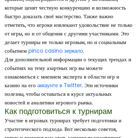
которые ценят честную конкуренцию и возможность
быстро доказать своё мастерство. Также важно
отметить, что игроки извлекают удовольствие не только
от игры, но и от общения с другими участниками. Это
делает турниры не только игровым, но и социальным
событием
pinco casino зеркало
.
Для дополнительной информации о текущих трендах и
событиях на тему азартных игр вы можете
ознакомиться с мнением эксперта в области игр и
казино на его
аккаунте в Twitter
. Эти источники
полезны, чтобы оставаться в курсе актуальных
новостей и аналитики игрового рынка.
Как подготовиться к турнирам
Участие в игровых турнирах требует подготовки и
стратегического подхода. Вот несколько советов,
которые помогут вам стать успешным участником: