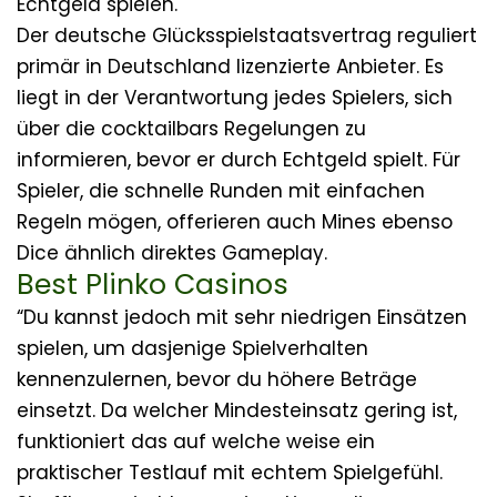
Echtgeld spielen.
Der deutsche Glücksspielstaatsvertrag reguliert
primär in Deutschland lizenzierte Anbieter. Es
liegt in der Verantwortung jedes Spielers, sich
über die cocktailbars Regelungen zu
informieren, bevor er durch Echtgeld spielt. Für
Spieler, die schnelle Runden mit einfachen
Regeln mögen, offerieren auch Mines ebenso
Dice ähnlich direktes Gameplay.
Best Plinko Casinos
“Du kannst jedoch mit sehr niedrigen Einsätzen
spielen, um dasjenige Spielverhalten
kennenzulernen, bevor du höhere Beträge
einsetzt. Da welcher Mindesteinsatz gering ist,
funktioniert das auf welche weise ein
praktischer Testlauf mit echtem Spielgefühl.