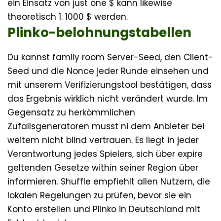
ein Einsatz von just one $ kann likewise
theoretisch 1. 1000 $ werden.
Plinko-belohnungstabellen
Du kannst family room Server-Seed, den Client-
Seed und die Nonce jeder Runde einsehen und
mit unserem Verifizierungstool bestätigen, dass
das Ergebnis wirklich nicht verändert wurde. Im
Gegensatz zu herkömmlichen
Zufallsgeneratoren musst ni dem Anbieter bei
weitem nicht blind vertrauen. Es liegt in jeder
Verantwortung jedes Spielers, sich über expire
geltenden Gesetze within seiner Region über
informieren. Shuffle empfiehlt allen Nutzern, die
lokalen Regelungen zu prüfen, bevor sie ein
Konto erstellen und Plinko in Deutschland mit