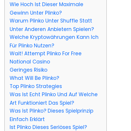
Wie Hoch Ist Dieser Maximale
Gewinn Unter Plinko?
Warum Plinko Unter Shuffle Statt
Unter Anderen Anbietern Spielen?
Welche Kryptowährungen Kann Ich
Für Plinko Nutzen?
Wait! Attempt Plinko For Free
National Casino
Geringes Risiko
What Will Be Plinko?
Top Plinko Strategies
Was Ist Echt Plinko Und Auf Welche
Art Funktioniert Das Spiel?
Was Ist Plinko? Dieses Spielprinzip
Einfach Erklärt
Ist Plinko Dieses Seriöses Spiel?