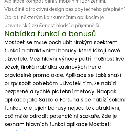
Aplikace kompatibilní s mobilními zařízeními.
Vizuálně atraktivní design bez zbytečného přeplnění.
Oproti některým konkurenčním aplikacím je
uživatelská zkušenost hladší a příjemnější.
Nabídka funkcí a bonusů
Mostbet se může pochlubit širokým spektrem
funkcí a atraktivními bonusy, které lákají nové
uživatele. Mezi hlavní výhody patří možnost live
sázek, široká nabídka kasinových her a
pravidelné promo akce. Aplikace se také snaží
přizpůsobit potřebám uživatelů tím, že nabízí
bezpečné a rychlé platební metody. Naopak
aplikace jako Sazka a Fortuna sice nabízí solidní
funkce, ale jejich bonusy nejsou tak atraktivní,
což může odradit potenciální sázkaře. Zde je
seznam hlavních funkcí aplikace Mostbet: