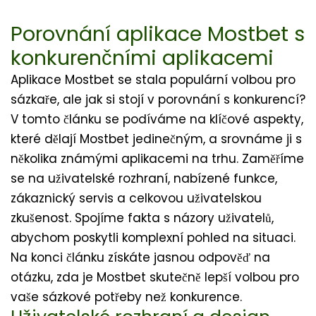
Porovnání aplikace Mostbet s
konkurenčními aplikacemi
Aplikace Mostbet se stala populární volbou pro
sázkaře, ale jak si stojí v porovnání s konkurencí?
V tomto článku se podíváme na klíčové aspekty,
které dělají Mostbet jedinečným, a srovnáme ji s
několika známými aplikacemi na trhu. Zaměříme
se na uživatelské rozhraní, nabízené funkce,
zákaznický servis a celkovou uživatelskou
zkušenost. Spojíme fakta s názory uživatelů,
abychom poskytli komplexní pohled na situaci.
Na konci článku získáte jasnou odpověď na
otázku, zda je Mostbet skutečně lepší volbou pro
vaše sázkové potřeby než konkurence.