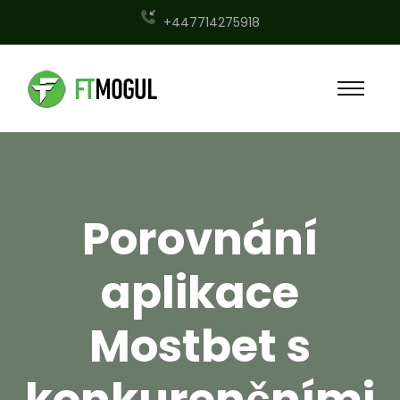
+447714275918
Porovnání
aplikace
Mostbet s