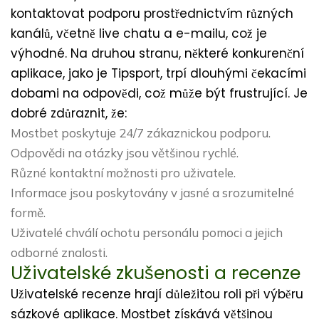
kontaktovat podporu prostřednictvím různých
kanálů, včetně live chatu a e-mailu, což je
výhodné. Na druhou stranu, některé konkurenční
aplikace, jako je Tipsport, trpí dlouhými čekacími
dobami na odpovědi, což může být frustrující. Je
dobré zdůraznit, že:
Mostbet poskytuje 24/7 zákaznickou podporu.
Odpovědi na otázky jsou většinou rychlé.
Různé kontaktní možnosti pro uživatele.
Informace jsou poskytovány v jasné a srozumitelné
formě.
Uživatelé chválí ochotu personálu pomoci a jejich
odborné znalosti.
Uživatelské zkušenosti a recenze
Uživatelské recenze hrají důležitou roli při výběru
sázkové aplikace. Mostbet získává většinou