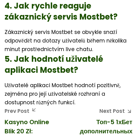
4. Jak rychle reaguje
zákaznický servis Mostbet?
Zákaznický servis Mostbet se obvykle snaží
odpovědět na dotazy uživatelů během několika
minut prostřednictvím live chatu.
5. Jak hodnotí uživatelé
aplikaci Mostbet?
Uživatelé aplikaci Mostbet hodnotí pozitivně,
zejména pro její uživatelské rozhraní a
dostupnost různých funkcí.
Prev Post
Next Post
Kasyno Online
Топ-5 1хБет
Blik 20 Zł:
дополнительных