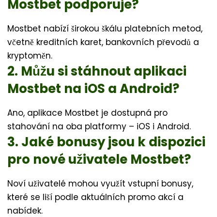
Mostbet podporuje?
Mostbet nabízí širokou škálu platebních metod,
včetně kreditních karet, bankovních převodů a
kryptoměn.
2. Můžu si stáhnout aplikaci
Mostbet na iOS a Android?
Ano, aplikace Mostbet je dostupná pro
stahování na oba platformy – iOS i Android.
3. Jaké bonusy jsou k dispozici
pro nové uživatele Mostbet?
Noví uživatelé mohou využít vstupní bonusy,
které se liší podle aktuálních promo akcí a
nabídek.