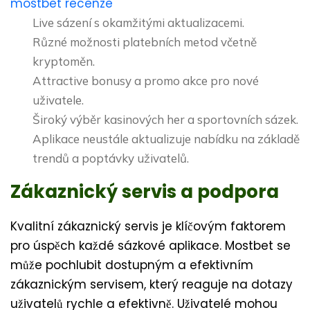
mostbet recenze
Live sázení s okamžitými aktualizacemi.
Různé možnosti platebních metod včetně
kryptoměn.
Attractive bonusy a promo akce pro nové
uživatele.
Široký výběr kasinových her a sportovních sázek.
Aplikace neustále aktualizuje nabídku na základě
trendů a poptávky uživatelů.
Zákaznický servis a podpora
Kvalitní zákaznický servis je klíčovým faktorem
pro úspěch každé sázkové aplikace. Mostbet se
může pochlubit dostupným a efektivním
zákaznickým servisem, který reaguje na dotazy
uživatelů rychle a efektivně. Uživatelé mohou