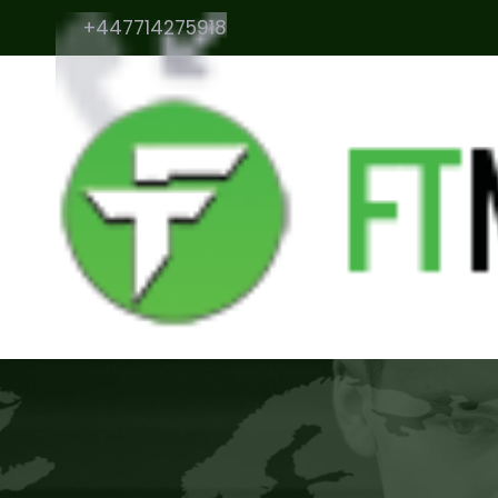
+447714275918