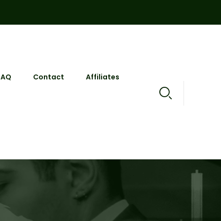
FAQ
Contact
Affiliates