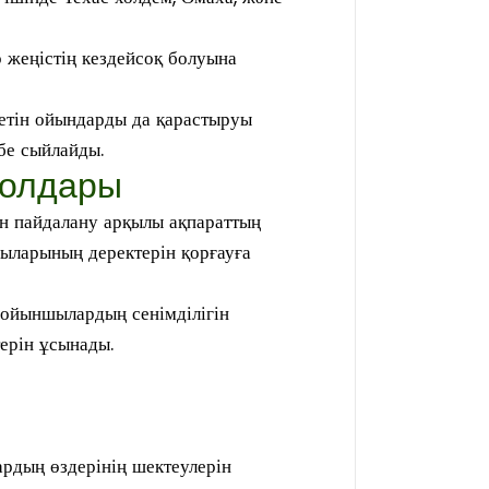
р жеңістің кездейсоқ болуына
летін ойындарды да қарастыруы
бе сыйлайды.
жолдары
н пайдалану арқылы ақпараттың
шыларының деректерін қорғауға
 ойыншылардың сенімділігін
ерін ұсынады.
рдың өздерінің шектеулерін