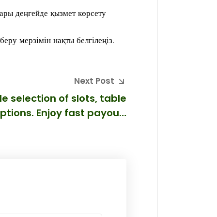
ғары деңгейде қызмет көрсету
ру мерзімін нақты белгілеңіз.
Next Post
 selection of slots, table
ptions. Enjoy fast payou…