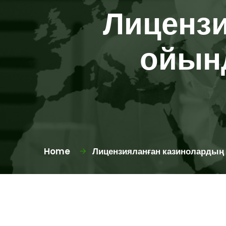
Лицензи
ойын
Home
Лицензияланған казинолардың