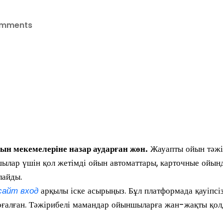
omments
йын мекемелеріне назар аударған жөн.
Жауапты ойын тәжір
шылар үшін қол жетімді ойын автоматтары, карточные ойынд
лайды.
сайт вход
арқылы іске асырыңыз. Бұл платформада қауіпсізд
рғалған. Тәжірибелі мамандар ойыншыларға жан-жақты қолд